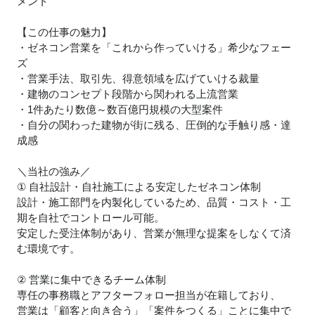
メント
【この仕事の魅力】
・ゼネコン営業を「これから作っていける」希少なフェー
ズ
・営業手法、取引先、得意領域を広げていける裁量
・建物のコンセプト段階から関われる上流営業
・1件あたり数億～数百億円規模の大型案件
・自分の関わった建物が街に残る、圧倒的な手触り感・達
成感
＼当社の強み／
① 自社設計・自社施工による安定したゼネコン体制
設計・施工部門を内製化しているため、品質・コスト・工
期を自社でコントロール可能。
安定した受注体制があり、営業が無理な提案をしなくて済
む環境です。
② 営業に集中できるチーム体制
専任の事務職とアフターフォロー担当が在籍しており、
営業は「顧客と向き合う」「案件をつくる」ことに集中で