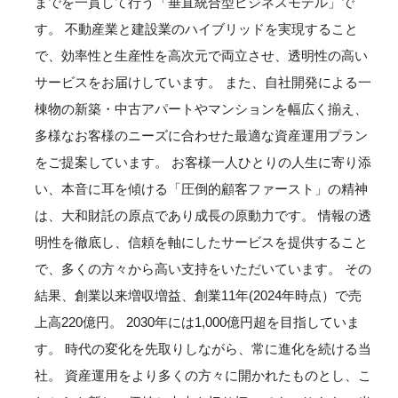
までを一貫して行う「垂直統合型ビジネスモデル」で
す。 不動産業と建設業のハイブリッドを実現すること
で、効率性と生産性を高次元で両立させ、透明性の高い
サービスをお届けしています。 また、自社開発による一
棟物の新築・中古アパートやマンションを幅広く揃え、
多様なお客様のニーズに合わせた最適な資産運用プラン
をご提案しています。 お客様一人ひとりの人生に寄り添
い、本音に耳を傾ける「圧倒的顧客ファースト」の精神
は、大和財託の原点であり成長の原動力です。 情報の透
明性を徹底し、信頼を軸にしたサービスを提供すること
で、多くの方々から高い支持をいただいています。 その
結果、創業以来増収増益、創業11年(2024年時点）で売
上高220億円。 2030年には1,000億円超を目指していま
す。 時代の変化を先取りしながら、常に進化を続ける当
社。 資産運用をより多くの方々に開かれたものとし、こ