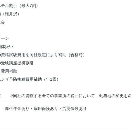
ホテル割引（最大7割）
備（軽井沢）
株会
ローン
団体扱い
の資格試験費用を同社規定により補助（合格時）
の受験講座提携割引
ク費用補助
エンザ予防接種費用補助（年1回）
京 ※同社の管轄する全ての事業所の範囲において、勤務地の変更を命
り・厚生年金あり・雇用保険あり・労災保険あり