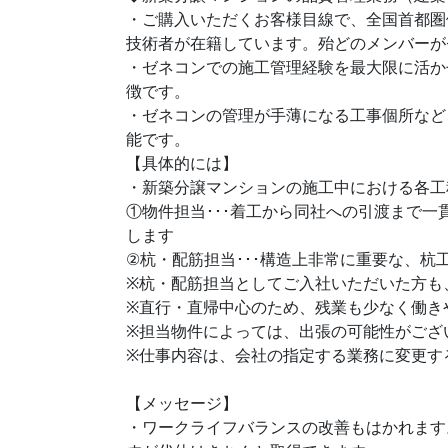
・ご購入いただくお客様目線で、全国首都圏
技術者が在籍しています。殆どのメンバーが
・ゼネコンでの施工管理経験を最大限に活か
徴です。
・ゼネコンの管理が手薄になる工事個所など
能です。
【具体的には】
・新築分譲マンションの施工中における各工
①物件担当･･･着工から同社への引渡まで
します
②杭・配筋担当･･･構造上非常に重要な、
※杭・配筋担当としてご入社いただいた方も
※直行・直帰中心のため、残業も少なく働き
※担当物件によっては、出張の可能性がござ
※仕事内容は、会社の指定する業務に変更す
【メッセージ】
・ワークライフバランスの改善もはかれます。