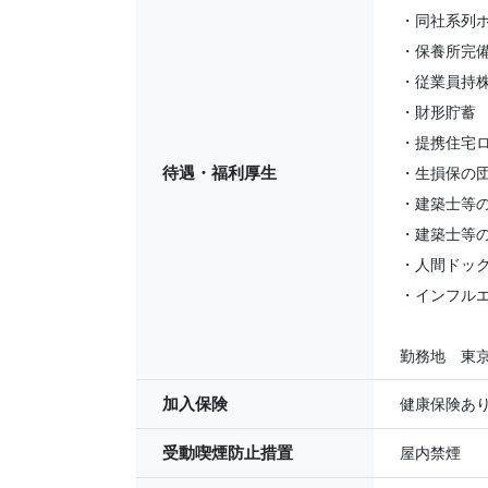
・同社系列
・保養所完
・従業員持
・財形貯蓄
・提携住宅
待遇・福利厚生
・生損保の
・建築士等
・建築士等
・人間ドッ
・インフル
勤務地 東
加入保険
健康保険あ
受動喫煙防止措置
屋内禁煙