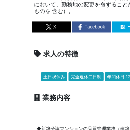
において、勤務地の変更を命ずること
ものを 含む）。
X
Facebook
H
求人の特徴
土日祝休み
完全週休二日制
年間休日 1
業務内容
◆新築分譲マンションの品質管理業務（建築