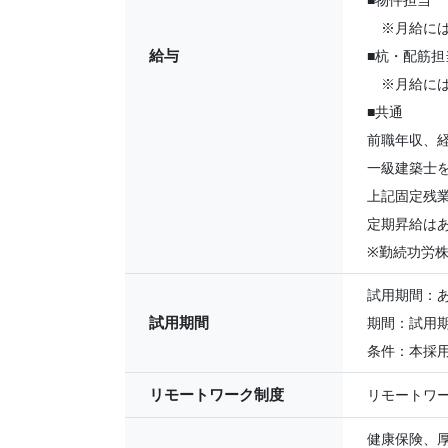
■物件担当
※月給には、
給与
■杭・配筋
※月給には、
■共通
前職年収、
一級建築士
上記固定残
定期昇給は
※勤続功労
試用期間：
試用期間
期間：試用
条件：本採
リモートワーク制度
リモートワ
健康保険、