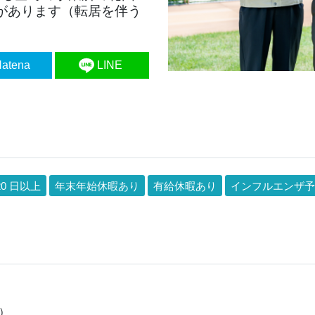
があります（転居を伴う
atena
LINE
20 日以上
年末年始休暇あり
有給休暇あり
インフルエンザ予
）