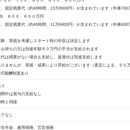
 ７００、７５０、８００、８５０、９００万円
固定残業代（約40時間、13万8300円）が含まれています（年俸700
担当 ６００、６５０万円
固定残業代（約40時間、11万8400円）が含まれています（年俸600
経験、実績を考慮しスタート時の年収は決定します
をお持ちの方は別途年額６０万円の手当が支給されます
業代は残業がない場合も支給し、超過分は別途支給します
ありませんが、実績・成果により昇給がございます（査定による ５０
株式報酬制度あり
あり
期間中は賞与の支給なし
用時と同様
ークなし
厚生年金、雇用保険、労災保険